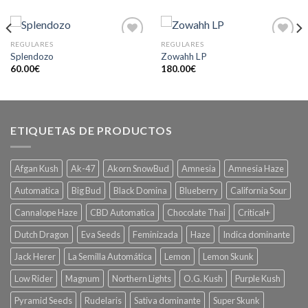
REGULARES
REGULARES
Splendozo
Zowahh LP
60.00
€
180.00
€
ETIQUETAS DE PRODUCTOS
Afgan Kush
Ak-47
Akorn SnowBud
Amnesia
Amnesia Haze
Automatica
Big Bud
Black Domina
Blueberry
California Sour
Cannalope Haze
CBD Automatica
Chocolate Thai
Critical+
Dutch Dragon
Eva Seeds
Feminizada
Haze
Indica dominante
Jack Herer
La Semilla Automática
Lemon
Lemon Skunk
Low Rider
Magnum
Northern Lights
O.G. Kush
Purple Kush
Pyramid Seeds
Rudelaris
Sativa dominante
Super Skunk