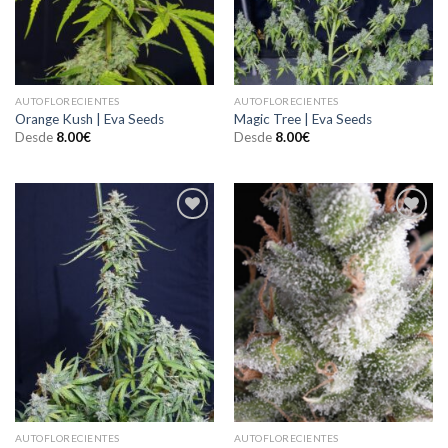
AUTOFLORECIENTES
AUTOFLORECIENTES
Orange Kush | Eva Seeds
Magic Tree | Eva Seeds
Desde
8.00
€
Desde
8.00
€
Añadir
Añadir
a la
a la
lista de
lista de
deseos
deseos
AUTOFLORECIENTES
AUTOFLORECIENTES