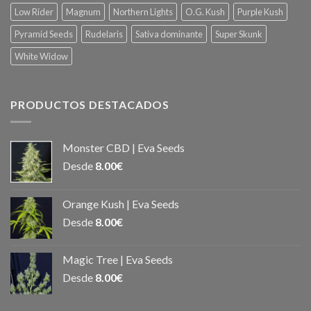
Low Rider
Magnum
Northern Lights
O.G. Kush
Purple Kush
Pyramid Seeds
Rudelaris
Sativa dominante
Super Skunk
White Widow
PRODUCTOS DESTACADOS
Monster CBD | Eva Seeds
Desde
8.00
€
Orange Kush | Eva Seeds
Desde
8.00
€
Magic Tree | Eva Seeds
Desde
8.00
€