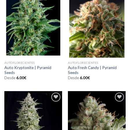
Añadir
Añadir
a la
a la
lista de
lista de
deseos
deseos
AUTOFLORECIENTES
AUTOFLORECIENTES
Auto Kryptonite | Pyramid
Auto Fresh Candy | Pyramid
Seeds
Seeds
Desde
6.00
€
Desde
6.00
€
Añadir
Añadir
a la
a la
lista de
lista de
deseos
deseos