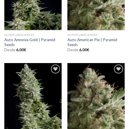
AUTOFLORECIENTES
AUTOFLORECIENTES
Auto Amnesia Gold | Pyramid
Auto American Pie | Pyramid
Seeds
Seeds
Desde
6.00
€
Desde
6.00
€
Añadir
Añadir
a la
a la
lista de
lista de
deseos
deseos