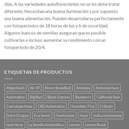
días. A las variedades autoflorecientes no se les debe tratar
diferente. Necesitan una buena iluminación y por supuesto
una buena alimentación. Pueden desarrollarse perfectamente
con fotoperíodos de 18 horas de luz y 6 de oscuridad.
Algunos bancos de semillas aseguran que es posible
cultivarlas e incluso aumentar su rendimiento con un
fotoperíodo de 20/4.
ETIQUETAS DE PRODUCTOS
Afgan Kush
Ak-47
Akorn SnowBud
Amnesia
Amnesia Haze
Automatica
Big Bud
Black Domina
Blueberry
California Sour
Cannalope Haze
CBD Automatica
Chocolate Thai
Critical+
Dutch Dragon
Eva Seeds
Feminizada
Haze
Indica dominante
Jack Herer
La Semilla Automática
Lemon
Lemon Skunk