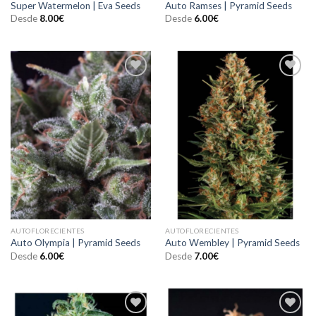
Super Watermelon | Eva Seeds
Auto Ramses | Pyramid Seeds
Desde
8.00
€
Desde
6.00
€
Añadir
Añadir
a la
a la
lista de
lista de
deseos
deseos
AUTOFLORECIENTES
AUTOFLORECIENTES
Auto Olympia | Pyramid Seeds
Auto Wembley | Pyramid Seeds
Desde
6.00
€
Desde
7.00
€