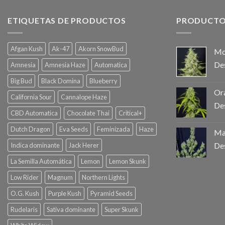
ETIQUETAS DE PRODUCTOS
PRODUCTO
Afgan Kush
Ak-47
Akorn SnowBud
Mo
De
Amnesia
Amnesia Haze
Automatica
Big Bud
Black Domina
Blueberry
Ora
California Sour
Cannalope Haze
De
CBD Automatica
Chocolate Thai
Critical+
Dutch Dragon
Eva Seeds
Feminizada
Haze
Mag
De
Indica dominante
Jack Herer
La Semilla Automática
Lemon
Lemon Skunk
Low Rider
Magnum
Northern Lights
O.G. Kush
Purple Kush
Pyramid Seeds
Rudelaris
Sativa dominante
Super Skunk