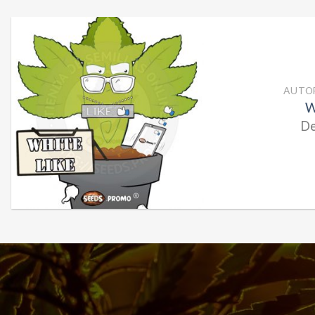
AUTOF
Auto New York 
De