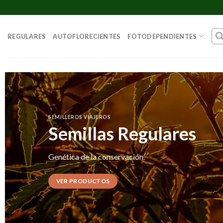
Skip
to
content
REGULARES
AUTOFLORECIENTES
FOTODEPENDIENTES
SEMILLEROS VIAJEROS
Semillas Regulares
Genética de la conservación.
VER PRODUCTOS