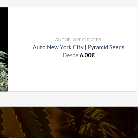
AUTOFLORECIENTES
Stracciatella Cream
Desde
8.00
€