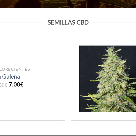
SEMILLAS CBD
LORECIENTES
a Galena
sde
7.00
€