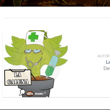
AUTOF
L
De