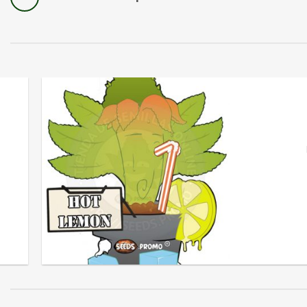
FOTOD
Ho
De