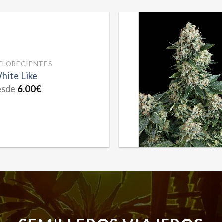
LORECIENTES
City | Pyramid Seeds
sde
6.00
€