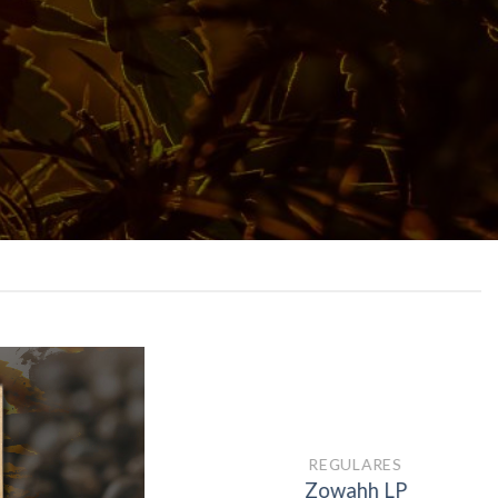
REGULARES
Zowahh LP