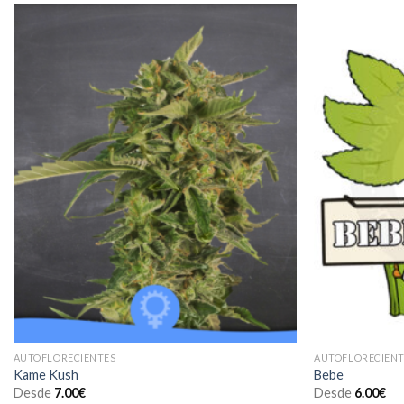
Añadir
a la
lista de
deseos
AUTOFLORECIENTES
AUTOFLORECIENT
Kame Kush
Bebe
Desde
7.00
€
Desde
6.00
€