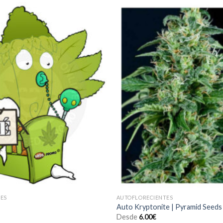
Añadir
a la
lista de
deseos
ES
AUTOFLORECIENTES
Auto Kryptonite | Pyramid Seeds
Desde
6.00
€