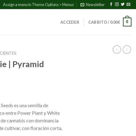
Assign a menu in Theme Options > Menus
Newsletter
0
ACCEDER
CARRITO /
0.00
€
CIENTES
ie | Pyramid
Seeds es una semilla de
ce entre Power Plant y White
 de cannabis con dominancia
de cultivar, con floración corta,