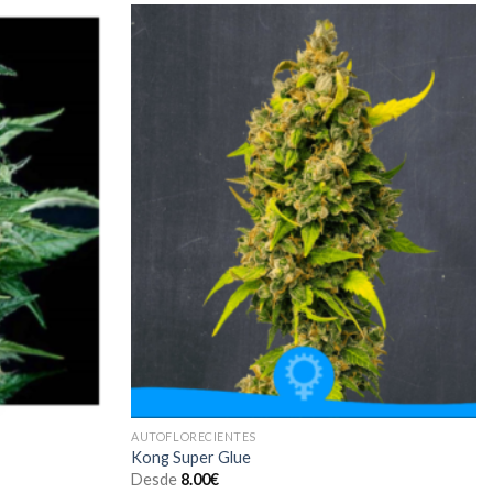
Añadir
Añadir
a la
a la
lista de
lista de
deseos
deseos
AUTOFLORECIENTES
Kong Super Glue
Desde
8.00
€