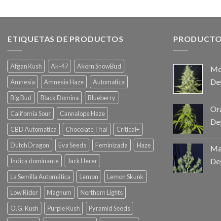
ETIQUETAS DE PRODUCTOS
PRODUCTO
Afgan Kush
Ak-47
Akorn SnowBud
Mo
De
Amnesia
Amnesia Haze
Automatica
Big Bud
Black Domina
Blueberry
Ora
California Sour
Cannalope Haze
De
CBD Automatica
Chocolate Thai
Critical+
Dutch Dragon
Eva Seeds
Feminizada
Haze
Mag
De
Indica dominante
Jack Herer
La Semilla Automática
Lemon
Lemon Skunk
Low Rider
Magnum
Northern Lights
O.G. Kush
Purple Kush
Pyramid Seeds