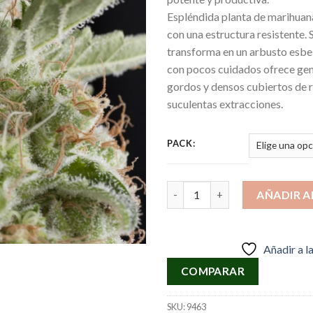
Espléndida planta de marihuan
con una estructura resistente. 
transforma en un arbusto esbel
con pocos cuidados ofrece ge
gordos y densos cubiertos de re
suculentas extracciones.
PACK:
Cantidad
AÑADIR A
Añadir a l
COMPARAR
SKU:
9463