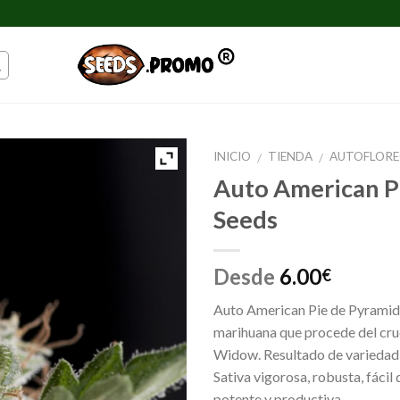
INICIO
TIENDA
AUTOFLORE
/
/
Auto American P
Seeds
Desde
6.00
€
Auto American Pie de Pyramid 
marihuana que procede del cru
Widow. Resultado de variedad
Sativa vigorosa, robusta, fácil 
potente y productiva.