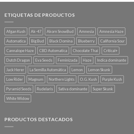
ETIQUETAS DE PRODUCTOS
Afgan Kush
Ak-47
Akorn SnowBud
Amnesia
Amnesia Haze
Automatica
Big Bud
Black Domina
Blueberry
California Sour
Cannalope Haze
CBD Automatica
Chocolate Thai
Critical+
Dutch Dragon
Eva Seeds
Feminizada
Haze
Indica dominante
Jack Herer
La Semilla Automática
Lemon
Lemon Skunk
Low Rider
Magnum
Northern Lights
O.G. Kush
Purple Kush
Pyramid Seeds
Rudelaris
Sativa dominante
Super Skunk
White Widow
PRODUCTOS DESTACADOS