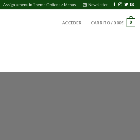
Assign a menu in Theme Options > Menus
Newsletter
0
ACCEDER
CARRITO /
0.00
€