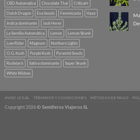
CBD Automatica
Chocolate Thai
Critical+
Dutch Dragon
Eva Seeds
Feminizada
Haze
Mag
De
Indica dominante
Jack Herer
La Semilla Automática
Lemon
Lemon Skunk
Low Rider
Magnum
Northern Lights
O.G. Kush
Purple Kush
Pyramid Seeds
Rudelaris
Sativa dominante
Super Skunk
White Widow
AVISO LEGAL
TÉRMINOS Y CONDICIONES
MÉTODOS DE PAGO
POL
Copyright 2026 ©
Semilleros Viajeros SL