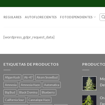
Skip
to
content
REGULARES
AUTOFLORECIENTES
FOTODEPENDIENTES
[wordpress_gdpr_request_data]
ETIQUETAS DE PRODUCTOS
PRODUCTO
Afgan Kush
Ak-47
Akorn SnowBud
Mo
De
Amnesia
Amnesia Haze
Automatica
Big Bud
Black Domina
Blueberry
Ora
California Sour
Cannalope Haze
De