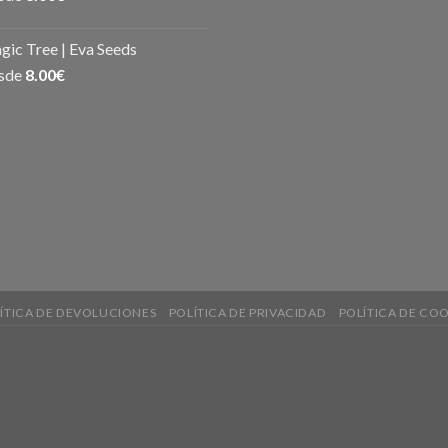
ic Tree | Eva Seeds
sde
8.00
€
ÍTICA DE DEVOLUCIONES
POLÍTICA DE PRIVACIDAD
POLÍTICA DE COO